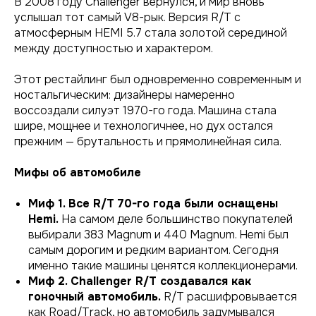
В 2008 году Challenger вернулся, и мир вновь
услышал тот самый V8-рык. Версия R/T с
атмосферным HEMI 5.7 стала золотой серединой
между доступностью и характером.
Этот рестайлинг был одновременно современным и
ностальгическим: дизайнеры намеренно
воссоздали силуэт 1970-го года. Машина стала
шире, мощнее и технологичнее, но дух остался
прежним — брутальность и прямолинейная сила.
Мифы об автомобиле
Миф 1. Все R/T 70-го года были оснащены
Hemi.
На самом деле большинство покупателей
выбирали 383 Magnum и 440 Magnum. Hemi был
самым дорогим и редким вариантом. Сегодня
именно такие машины ценятся коллекционерами.
Миф 2. Challenger R/T создавался как
гоночный автомобиль.
R/T расшифровывается
как
Road/Track
, но автомобиль задумывался