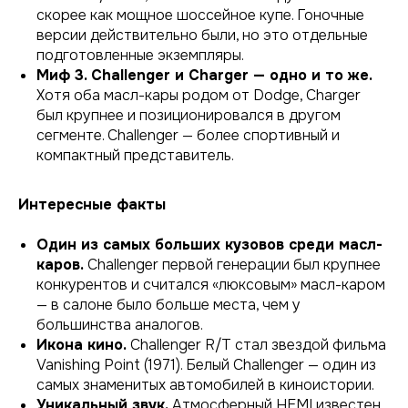
скорее как мощное шосcейное купе. Гоночные
версии действительно были, но это отдельные
подготовленные экземпляры.
Миф 3. Challenger и Charger — одно и то же.
Хотя оба масл-кары родом от Dodge, Charger
был крупнее и позиционировался в другом
сегменте. Challenger — более спортивный и
компактный представитель.
Интересные факты
Один из самых больших кузовов среди масл-
каров.
Challenger первой генерации был крупнее
конкурентов и считался «люксовым» масл-каром
— в салоне было больше места, чем у
большинства аналогов.
Икона кино.
Challenger R/T стал звездой фильма
Vanishing Point
(1971). Белый Challenger — один из
самых знаменитых автомобилей в киноистории.
Уникальный звук.
Атмосферный HEMI известен